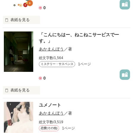
作品を読む
0
表紙を見る
次に生まれたときは

「こんにちはー、ねこねこサービスでー
ご主人のそばで転生したい！

す。」
と願うひとつの命の

ストーリー。
あかまんぼう
／著
総文字数/1,564
1ページ
ミステリー・サスペンス
作品を読む
0
表紙を見る
どうぞおくつろぎください
ユメノート
あかまんぼう
／著
作品を読む
総文字数/3,519
1ページ
恋愛(その他)