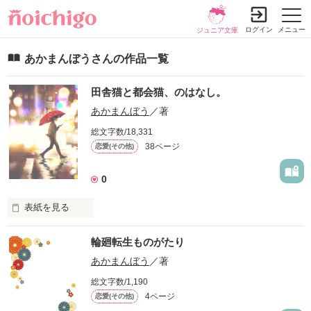
ログイン
メニュー
ジュニア文庫
あかまんぼうさんの作品一覧
田舎猫と都会猫、のはなし。
あかまんぼう
／著
総文字数/18,331
38ページ
恋愛(その他)
0
表紙を見る
田舎猫が

輪廻転生ものがたり
憧れの都会猫に

会いたくて

あかまんぼう
／著
総文字数/1,190
4ページ
恋愛(その他)