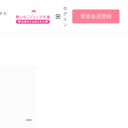
ロ
テス
グ
新規会員登録
イ
ン