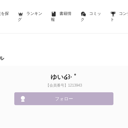
説を探
ランキン
書籍情
コミッ
コン
グ
報
ク
ト
ル
ゆい໒꒱· ﾟ
【会員番号】1213943
フォロー