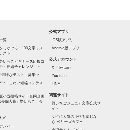
公式アプリ
一覧
iOS版アプリ
をしかけろ！100文字ミス
Android版アプリ
テスト
公式アカウント
野いちごビギナーズ応援コ
中・長編チャレンジ！～
X（Twitter）
の不気味なテスト、募集中。
YouTube
でゾッ！こわい短編コンテス
LINE
関連サイト
版小説投稿サイト合同企画
の長編大賞」野いちご！会
野いちごジュニア文庫公式サ
イト
女性に人気の小説を読むな
スメ
ら ベリーズカフェ
ナンバー
小説サイト ノベマ！