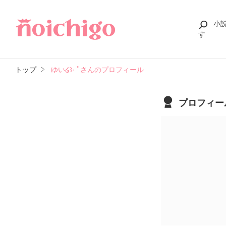
小
す
トップ
ゆい໒꒱· ﾟさんのプロフィール
プロフィー