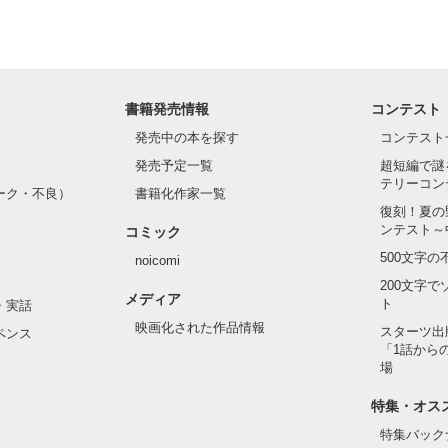
書籍発売情報
コンテスト
発売中の本を探す
コンテスト
発売予定一覧
超短編で謎
テリーコン
ーク・不良）
書籍化作家一覧
復刻！夏の
ンテスト～
コミック
500文字
noicomi
200文字
メディア
ト
・実話
映画化された作品情報
スターツ出
ペンス
「1話から
場
特集・オス
特集バック