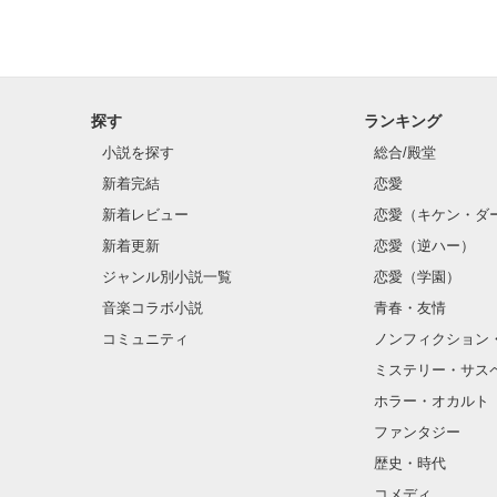
探す
ランキング
小説を探す
総合/殿堂
新着完結
恋愛
新着レビュー
恋愛（キケン・ダ
新着更新
恋愛（逆ハー）
ジャンル別小説一覧
恋愛（学園）
音楽コラボ小説
青春・友情
コミュニティ
ノンフィクション
ミステリー・サス
ホラー・オカルト
ファンタジー
歴史・時代
コメディ