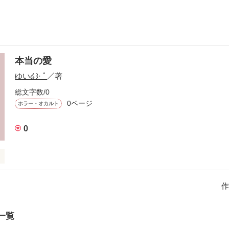
本当の愛
ゆい໒꒱· ﾟ
／著
総文字数/0
0ページ
ホラー・オカルト
0
作
作品を読む
一覧