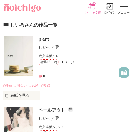
ログイン
メニュー
ジュニア文庫
しいろさんの作品一覧
plant
しいろ
／著
総文字数/141
1ページ
恋愛(ピュア)
0
#妊娠
#切ない
#恋愛
#夫婦
表紙を見る
自由に短いお話を書いていきたいと思ってます。

ベールアウト
完
しいろ
／著
総文字数/2,970
作品を読む