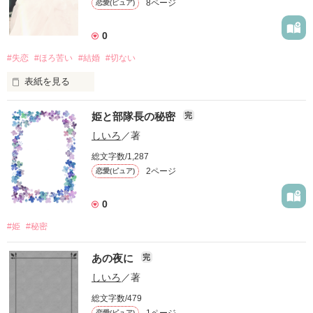
8ページ
恋愛(ピュア)
0
#失恋
#ほろ苦い
#結婚
#切ない
表紙を見る
ハッピーエンドではないですが、読んでいただければ嬉しいで
姫と部隊長の秘密
完
す。

「幸せになってね。」は誰にも言えることだけど伝える相手に
しいろ
／著
よって嬉しくも悲しくもなる。そんなお話です。
総文字数/1,287
2ページ
恋愛(ピュア)
作品を読む
0
#姫
#秘密
あの夜に
完
しいろ
／著
総文字数/479
1ページ
恋愛(ピュア)