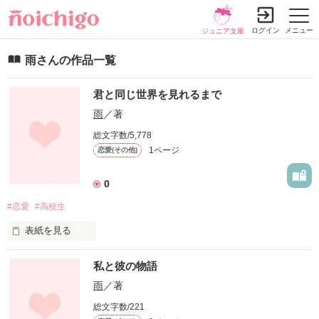
ログイン
メニュー
ジュニア文庫
雨さんの作品一覧
君と同じ世界を見れるまで
雨
／著
総文字数/5,778
1ページ
恋愛(その他)
0
#恋愛
#高校生
表紙を見る
ねぇ。こんな再開いやだよ。
私と彼の物語
雨
／著
作品を読む
総文字数/221