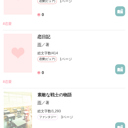
1ページ
恋愛(ピュア)
0
#恋愛
恋日記
雨
／著
総文字数/414
1ページ
恋愛(ピュア)
0
#恋愛
素敵な戦士の物語
雨
／著
総文字数/1,293
3ページ
ファンタジー