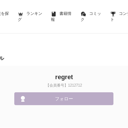
説を探
ランキン
書籍情
コミッ
コン
グ
報
ク
ト
ル
regret
【会員番号】1212712
フォロー