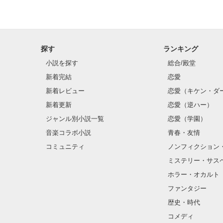
探す
ランキング
小説を探す
総合/殿堂
新着完結
恋愛
新着レビュー
恋愛（キケン・ダ
新着更新
恋愛（逆ハー）
ジャンル別小説一覧
恋愛（学園）
音楽コラボ小説
青春・友情
コミュニティ
ノンフィクション
ミステリー・サス
ホラー・オカルト
ファンタジー
歴史・時代
コメディ