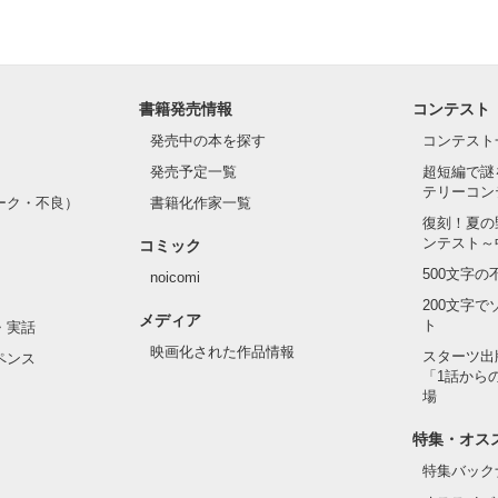
書籍発売情報
コンテスト
発売中の本を探す
コンテスト
発売予定一覧
超短編で謎
テリーコン
ーク・不良）
書籍化作家一覧
復刻！夏の
ンテスト～
コミック
500文字
noicomi
200文字
メディア
ト
・実話
映画化された作品情報
スターツ出
ペンス
「1話から
場
特集・オス
特集バック