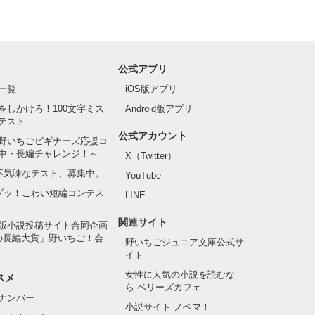
公式アプリ
一覧
iOS版アプリ
をしかけろ！100文字ミス
Android版アプリ
テスト
公式アカウント
野いちごビギナーズ応援コ
中・長編チャレンジ！～
X（Twitter）
の不気味なテスト、募集中。
YouTube
でゾッ！こわい短編コンテス
LINE
関連サイト
版小説投稿サイト合同企画
の長編大賞」野いちご！会
野いちごジュニア文庫公式サ
イト
女性に人気の小説を読むな
スメ
ら ベリーズカフェ
ナンバー
小説サイト ノベマ！