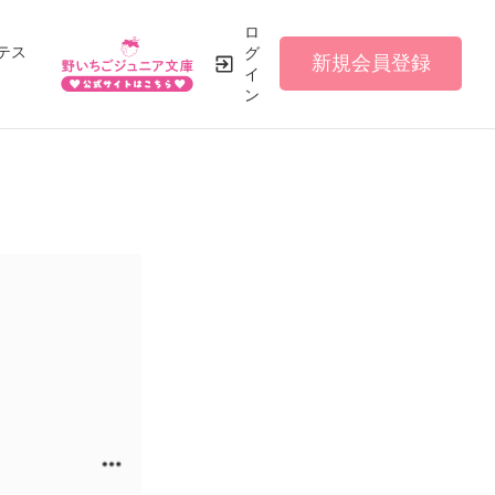
ロ
テス
グ
新規会員登録
イ
ン