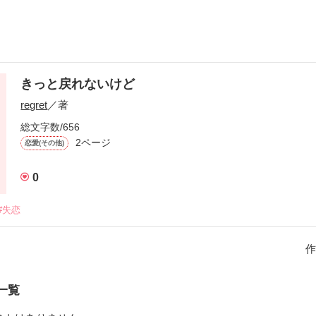
きっと戻れないけど
regret
／著
総文字数/656
2ページ
恋愛(その他)
0
#失恋
作
一覧