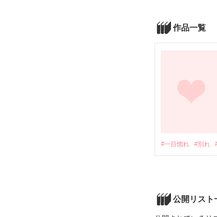
作品一覧
#一目惚れ
#別れ
公開リスト