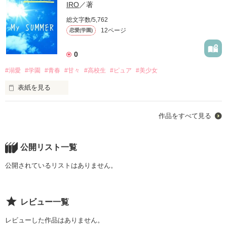
IRO
／著
総文字数/5,762
12ページ
恋愛(学園)
0
#溺愛
#学園
#青春
#甘々
#高校生
#ピュア
#美少女
表紙を見る
青い空も、眩しい太陽も、自分に向かって降り注ぐ。

作品をすべて見る
そんな夏がくるなんて、思っていなかった。

公開リスト一覧
公開されているリストはありません。
夢もない、特技もない。"普通"の私の前に現れた、眩しい君。

レビュー一覧
「…んーと、それはキスしていいって合図？笑」

レビューした作品はありません。