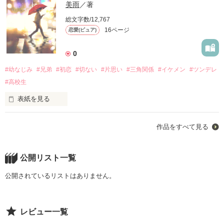
美雨
／著
総文字数/12,767
16ページ
恋愛(ピュア)
0
#幼なじみ
#兄弟
#初恋
#切ない
#片思い
#三角関係
#イケメン
#ツンデレ
#高校生
表紙を見る
ねぇ、

作品をすべて見る
そこから私が見える？

ずいぶん小さく見えるだろうけど

少しは大人になれてるかな？

公開リスト一覧
今でも会いたくてたまらなくなる時があるよ。

公開されているリストはありません。
だけど、

私は待つって決めたから。

レビュー一覧
当分はいけないよ。
