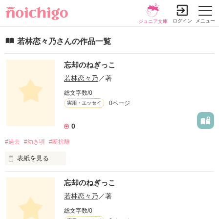
ログイン
メニュー
ジュニア文庫
若林恋々乃さんの作品一覧
忘却のねぎっこ
若林恋々乃
／著
総文字数/0
0ページ
実用・エッセイ
0
#過去
#幼き頃
#断捨離
表紙を見る
 始まるよ？
忘却のねぎっこ
若林恋々乃
／著
作品を読む
総文字数/0