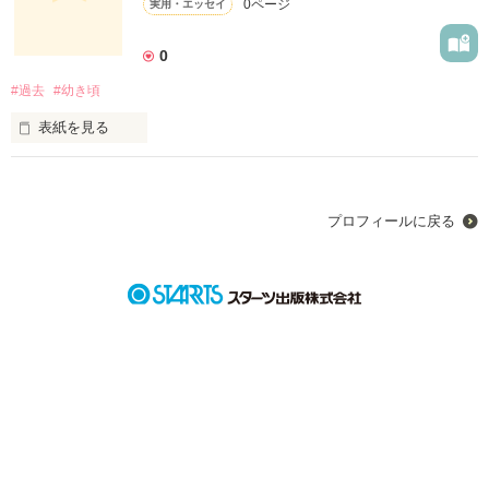
0ページ
実用・エッセイ
0
#過去
#幼き頃
表紙を見る
私は今、

日本のど真ん中よりやや

プロフィールに戻る
ちよっとこし外れた所でヤサグレながらも

一生懸命、命と向き合いつつ生きています。

記憶の断捨離として思い出をつづりたいと思います。
作品を読む