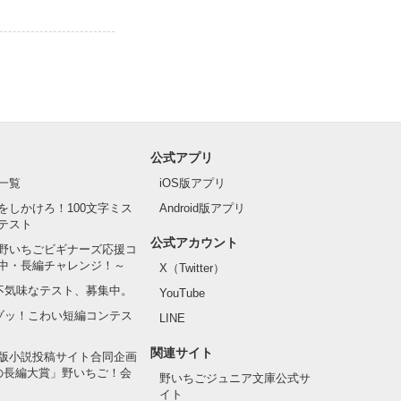
公式アプリ
一覧
iOS版アプリ
をしかけろ！100文字ミス
Android版アプリ
テスト
公式アカウント
野いちごビギナーズ応援コ
中・長編チャレンジ！～
X（Twitter）
の不気味なテスト、募集中。
YouTube
でゾッ！こわい短編コンテス
LINE
関連サイト
版小説投稿サイト合同企画
の長編大賞」野いちご！会
野いちごジュニア文庫公式サ
イト