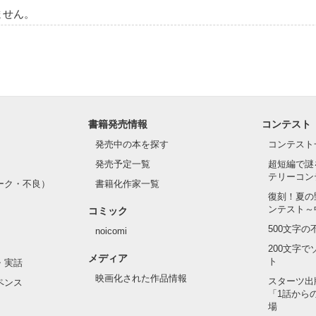
ません。
書籍発売情報
コンテスト
発売中の本を探す
コンテスト
発売予定一覧
超短編で謎
テリーコン
ーク・不良）
書籍化作家一覧
復刻！夏の
ンテスト～
コミック
500文字
noicomi
200文字
メディア
ト
・実話
映画化された作品情報
スターツ出
ペンス
「1話から
場