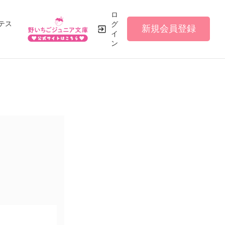
ロ
テス
グ
新規会員登録
イ
ン