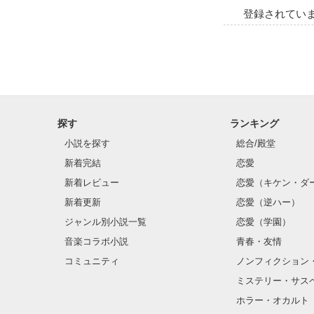
登録されてい
探す
ランキング
小説を探す
総合/殿堂
新着完結
恋愛
新着レビュー
恋愛（キケン・ダ
新着更新
恋愛（逆ハー）
ジャンル別小説一覧
恋愛（学園）
音楽コラボ小説
青春・友情
コミュニティ
ノンフィクション
ミステリー・サス
ホラー・オカルト