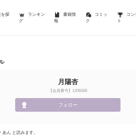
説を探
ランキン
書籍情
コミッ
コン
グ
報
ク
ト
ル
月陽杏
【会員番号】1206568
フォロー
 あん と読みます。