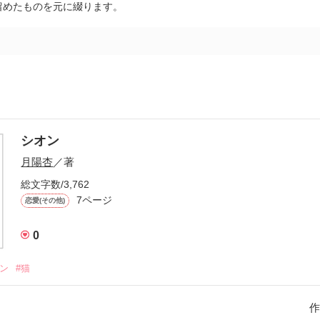
留めたものを元に綴ります。
シオン
月陽杏
／著
総文字数/3,762
7ページ
恋愛(その他)
0
ョン
#猫
作