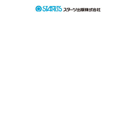
私にとってはかけがえのないあなたは

私のことはただの後輩。

それでもいいって思ってた。

期待しない。

好きにならない。

そうやって、自分にブレーキをかけて

傷つかないように、守って、、

でもそれでも、あなたには気づいてほしくて、
