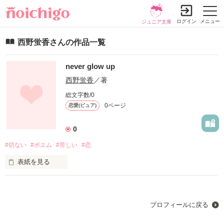
ログイン
メニュー
ジュニア文庫
西野蛍香さんの作品一覧
never glow up
西野蛍香
／著
総文字数/0
0ページ
恋愛(ピュア)
0
#切ない
#ポエム
#苦しい
#恋
表紙を見る
決して輝くことはない。

プロフィールに戻る
始めからそんなことは、分かってた。
