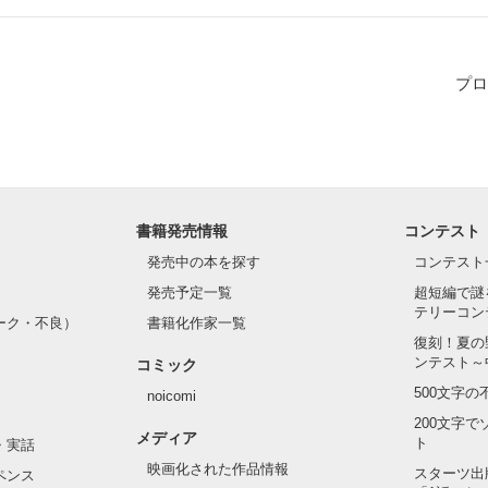
プロ
書籍発売情報
コンテスト
発売中の本を探す
コンテスト
発売予定一覧
超短編で謎
テリーコン
ーク・不良）
書籍化作家一覧
復刻！夏の
ンテスト～
コミック
500文字
noicomi
200文字
メディア
ト
・実話
映画化された作品情報
スターツ出
ペンス