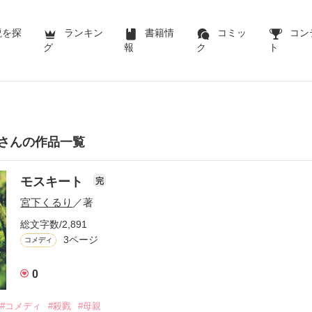
説を探
ランキン
書籍情
コミッ
コン
グ
報
ク
ト
さんの作品一覧
モスキート
完
宮下くるり
／著
総文字数/2,891
3ページ
コメディ
0
#コメディ
#殺戮
#母親