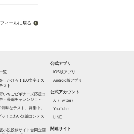
フィールに戻る
公式アプリ
一覧
iOS版アプリ
をしかけろ！100文字ミス
Android版アプリ
テスト
公式アカウント
野いちごビギナーズ応援コ
中・長編チャレンジ！～
X（Twitter）
の不気味なテスト、募集中。
YouTube
でゾッ！こわい短編コンテス
LINE
関連サイト
版小説投稿サイト合同企画