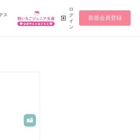
ロ
テス
グ
新規会員登録
イ
ン