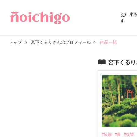
小
す
トップ
宮下くるりさんのプロフィール
作品一覧
宮下くるり
#短編
#夏
#復讐