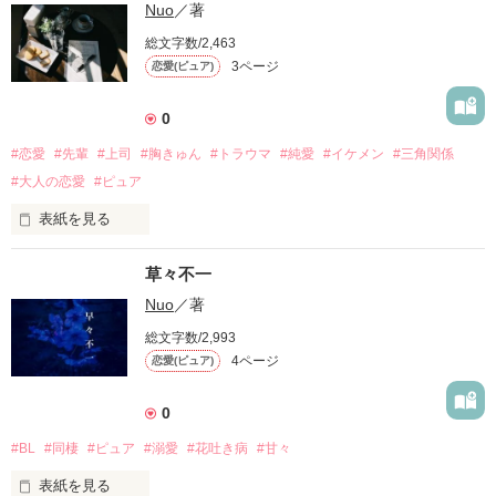
Nuo
／著
総文字数/2,463
3ページ
恋愛(ピュア)
0
#恋愛
#先輩
#上司
#胸きゅん
#トラウマ
#純愛
#イケメン
#三角関係
#大人の恋愛
#ピュア
表紙を見る
草々不一
「あの星の、名前知ってる？」

Nuo
／著
総文字数/2,993
4ページ
恋愛(ピュア)
0
作品を読む
#BL
#同棲
#ピュア
#溺愛
#花吐き病
#甘々
表紙を見る