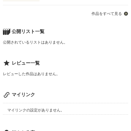
「早々不一」

作品をすべて見る
手紙の末尾に添えて、走り書きで十分思いを尽くしていないと
いう意を表す語。

その手紙が、時候の挨拶などの前文を省略した急なもので、十
公開リスト一覧
分に思いを尽くすことができなかったことを詫びるために用い
られる結語。 「前略」「冠省」「急呈」「急啓」「略啓」など
公開されているリストはありません。
の頭語と対応し、「早々」「不尽」「怱々不一」などの結語と
同じ意味 引用、

レビュー一覧
僕の叔父さんに対する想いはまさにこの言葉こそ相応しい。

レビューした作品はありません。
これは僕が叔父さんに送る、短くも儚い、後悔の手紙みたいな
物語だ。

マイリンク
作品を読む
マイリンクの設定がありません。