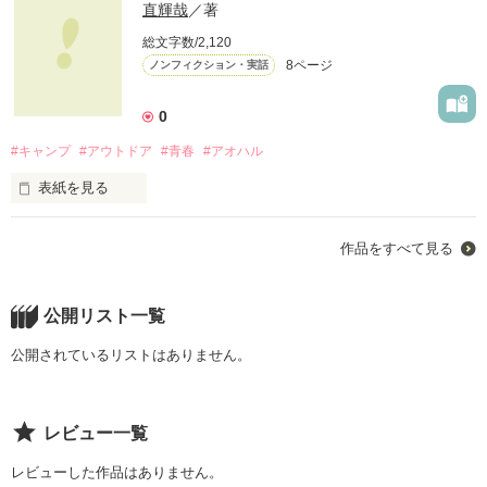
直輝哉
／著
総文字数/2,120
8ページ
ノンフィクション・実話
0
#キャンプ
#アウトドア
#青春
#アオハル
表紙を見る
美味い飯の作り方付きです あと実体験でth
作品をすべて見る
作品を読む
公開リスト一覧
公開されているリストはありません。
レビュー一覧
レビューした作品はありません。