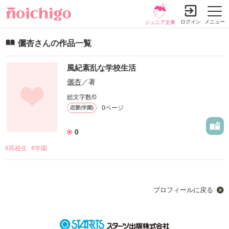
ログイン
メニュー
ジュニア文庫
儷杏さんの作品一覧
風紀紊乱な学校生活
儷杏
／著
総文字数/0
0ページ
恋愛(学園)
0
#高校生
#学園
プロフィールに戻る