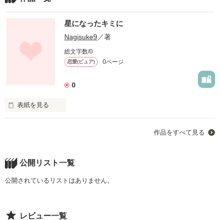
星になったキミに
Nagisuke9
／著
総文字数/0
0ページ
恋愛(ピュア)
0
表紙を見る
誰よりも、キミを愛してる

作品をすべて見る
僕とキミは…季節で言う秋と冬だから
公開リスト一覧
作品を読む
公開されているリストはありません。
レビュー一覧