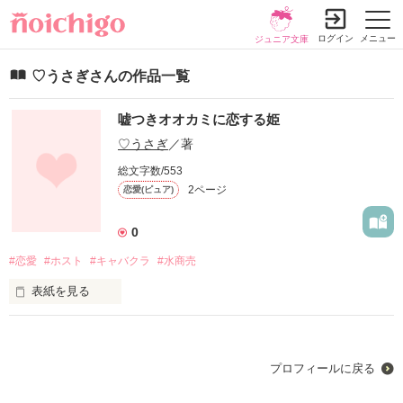
ログイン
メニュー
ジュニア文庫
♡うさぎさんの作品一覧
嘘つきオオカミに恋する姫
♡うさぎ
／著
総文字数/553
2ページ
恋愛(ピュア)
0
#恋愛
#ホスト
#キャバクラ
#水商売
表紙を見る
すごく辛かった、苦しかった、切なかった。

でもそれ以上に幸せをたくさんもらった。

プロフィールに戻る
その笑顔を見る為に私は頑張れた。
