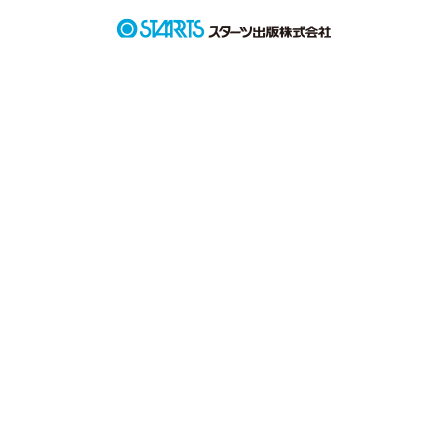
ずっと隣で笑っててほしかった。

真っ暗で何も無い私の人生に光を生きる希望をくれたのは紛れ
もなく貴方だった。

ねぇ…、もう一度抱きしめてよ。

そんな願いももう、叶わないんだね…。

これは私が出会ったある1人のホストとの物語り。

作品を読む