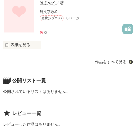
Yu(ˊ•̤ω•̤ˋ
／著
総文字数/0
0ページ
恋愛(ラブコメ)
0
表紙を見る
色々です
作品をすべて見る
作品を読む
公開リスト一覧
公開されているリストはありません。
レビュー一覧
レビューした作品はありません。