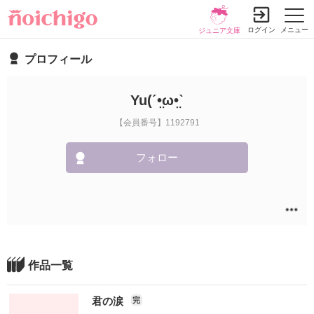
ログイン
メニュー
ジュニア文庫
プロフィール
Yu(ˊ•̤ω•̤ˋ
【会員番号】1192791
フォロー
作品一覧
君の涙
完