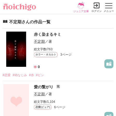
ログイン
メニュー
ジュニア文庫
不定期さんの作品一覧
赤く染まるキミ
不定期
／著
総文字数/763
3ページ
ホラー・オカルト
0
#恋愛
#幼なじみ
#赤
#ピン
愛の繋がり
完
不定期
／著
総文字数/1,104
6ページ
恋愛(ピュア)