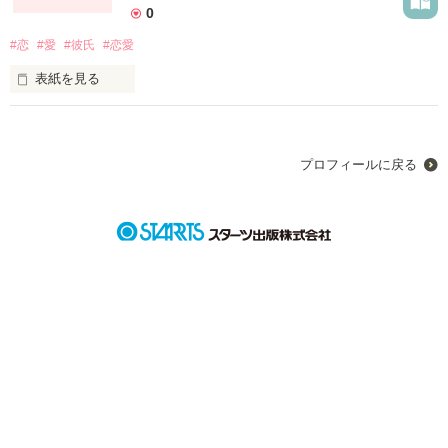
0
#恋
#愛
#彼氏
#恋愛
表紙を見る
恋愛系です

めっちゃ短いです
プロフィールに戻る
作品を読む