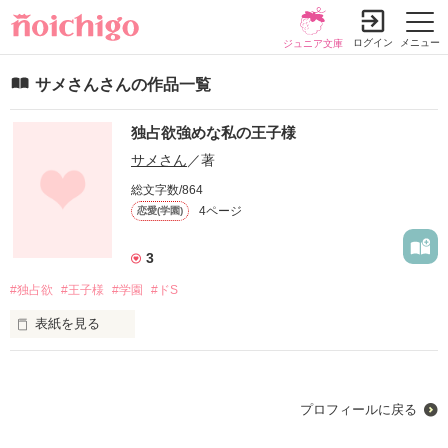
ログイン
メニュー
ジュニア文庫
サメさんさんの作品一覧
独占欲強めな私の王子様
サメさん
／著
総文字数/864
4ページ
恋愛(学園)
3
#独占欲
#王子様
#学園
#ドS
表紙を見る
この作品を見ようとしてくれてありがとうございます！

独占欲強めな私の王子様は私が書く初めての作品です｡ 

少しでも楽しんでくれたら嬉しいです！
プロフィールに戻る