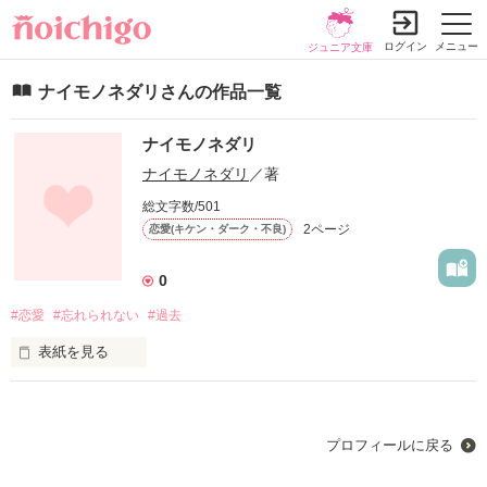
ログイン
メニュー
ジュニア文庫
ナイモノネダリさんの作品一覧
ナイモノネダリ
ナイモノネダリ
／著
総文字数/501
2ページ
恋愛(キケン・ダーク・不良)
0
#恋愛
#忘れられない
#過去
表紙を見る
いつだってこの世はナイモノネダリ。
プロフィールに戻る
作品を読む