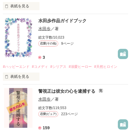
×

松本　大輔（２０）

表紙を見る
💐🌸 💐🌸 💐🌸 💐🌸 💐🌸

マンドリンクラブの奏者である誌香は、指揮者の大輔に片思い
作品を読む
水田歩作品ガイドブック
中。

・自著名乗り禁止

けれど大輔が好きなのは、同じクラブの文。

水田歩
／著
・AI学習禁止 

大輔の描いたスケッチを拾ったときから誌香は嘘を重ねて行
総文字数/10,023
・無断転載禁止 

く。

9ページ
恋愛(その他)
・裁定制度に基づく利用は承諾しない 

2025.07.31

💐🌸 💐🌸 💐🌸 💐🌸 💐🌸

3
こちらはマンガシナリオになります。

#ハッピーエンド
#コメディ
#シリアス
#溺愛ヒーロー
#天然ヒロイン
「第1回noicomiマンガシナリオ大賞」にエントリーしていま
宗方　綾華（29）

す。

表紙を見る
絵画贋作者

×

初出：小説版【R18】ムーンライトノベルス様。
小説が10倍楽しくなるガイドブックです。

笘篠　咲良（27）

警視正は彼女の心を逮捕する
完
キャラの設定、関係性など。

運び屋

初めて読むとき、読み返すときのお供にどうぞ。

水田歩
／著
作品を読む
幼い恋は20年前に始まった。

総文字数/119,553
※過去のファンメール記載の内容含みます。

『うちくる？』

223ページ
恋愛(ピュア)
『あの子供を拾ってやるかわり、贋作しろ』

💐🌸 💐🌸 💐🌸 💐🌸 💐🌸

『あんたに一生の忠誠を誓う』

159