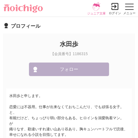
ログイン
メニュー
ジュニア文庫
プロフィール
水田歩
【会員番号】1186315
フォロー
水田歩と申します。
恋愛には不器用。仕事が出来なくておちこんだり、でも頑張る女子。
と、
有能だけど、ちょっぴり弱い部分もある。ヒロインを溺愛執着マン。
が
織りなす、勘違いすれ違い山あり谷あり。胸キュンハートフルで読後、
幸せになれる小説を目指してます。