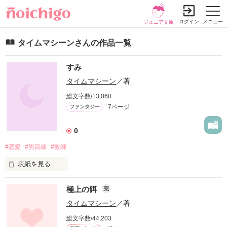
ログイン
メニュー
ジュニア文庫
タイムマシーンさんの作品一覧
すみ
タイムマシーン
／著
総文字数/13,060
7ページ
ファンタジー
0
#恋愛
#男目線
#教師
表紙を見る
きみは誰？

極上の餌
完
タイムマシーン
／著
異世界？

総文字数/44,203