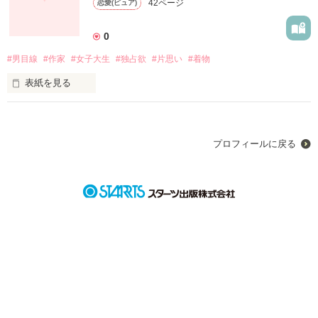
42ページ
恋愛(ピュア)
タイムスリップ？

0
巻き込まれ体質物理教師が

#男目線
#作家
#女子大生
#独占欲
#片思い
#着物
幸せをつかみ取るまでのストーリー
表紙を見る
作品を読む
大事にするから

俺が書き続けるためにも

君が餌になって

プロフィールに戻る
***　***

時代小説家

広橋文也（27）

作品を読む