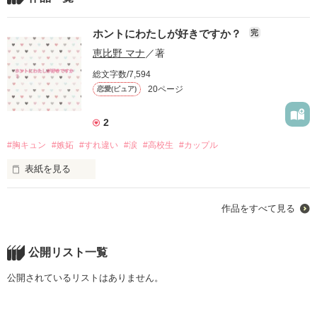
ホントにわたしが好きですか？
完
恵比野 マナ
／著
総文字数/7,594
20ページ
恋愛(ピュア)
2
#胸キュン
#嫉妬
#すれ違い
#涙
#高校生
#カップル
表紙を見る
私の彼氏は冷たい

作品をすべて見る
告白は私から

公開リスト一覧
公開されているリストはありません。
返事は
