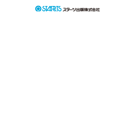
有栖川　未羽　(アリスガワ　ミウ)

中学3年生

天然、勉強も運動もイマイチ

家事が得意

有栖川　青兎　(アリスガワ　アオト)

未羽の兄で、晴の親友
作品を読む