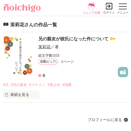
ログイン
メニュー
ジュニア文庫
茉莉花さんの作品一覧
兄の親友が彼氏になった件について
茉莉花
／著
総文字数/103
1ページ
恋愛(ピュア)
0
#兄
#兄の親友
#イケメン
#美少女
#溺愛
表紙を見る
立山　晴　(タテヤマ　ハル) 

高校2年生

勉強も運動も得意

プロフィールに戻る
×
