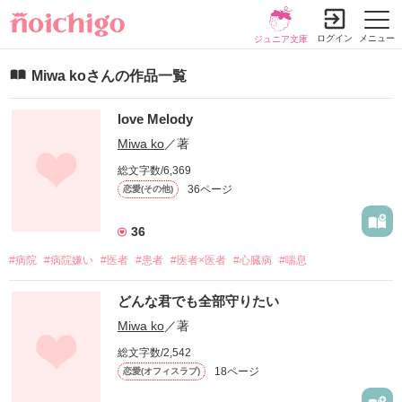
ログイン
メニュー
ジュニア文庫
Miwa koさんの作品一覧
love Melody
Miwa ko
／著
総文字数/6,369
36ページ
恋愛(その他)
36
#病院
#病院嫌い
#医者
#患者
#医者×医者
#心臓病
#喘息
どんな君でも全部守りたい
Miwa ko
／著
総文字数/2,542
18ページ
恋愛(オフィスラブ)