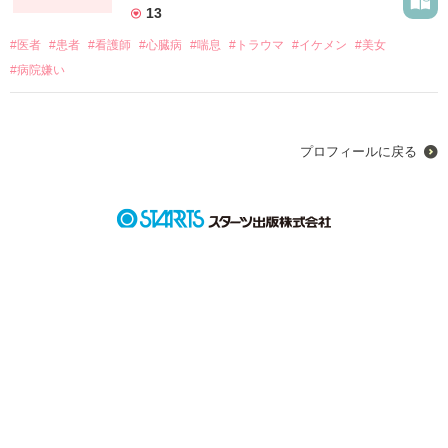
13
#医者
#患者
#看護師
#心臓病
#喘息
#トラウマ
#イケメン
#美女
#病院嫌い
プロフィールに戻る