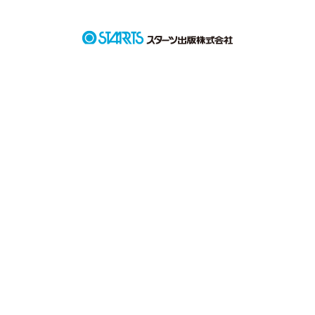
でも、あの頃の私はもういない。

今はただ暗闇の中にいる。

もうここから抜け出すことなんでできない。

私の人生は、物語のように上手くはいかないみたいだ。

今までも、そしてきっとこれこらも、、、。
作品を読む