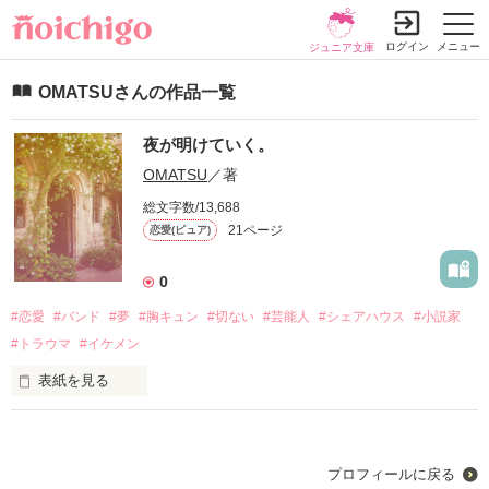
ログイン
メニュー
ジュニア文庫
OMATSUさんの作品一覧
夜が明けていく。
OMATSU
／著
総文字数/13,688
21ページ
恋愛(ピュア)
0
#恋愛
#バンド
#夢
#胸キュン
#切ない
#芸能人
#シェアハウス
#小説家
#トラウマ
#イケメン
表紙を見る
何もかもがキラキラして、毎日が可能性に満ち溢れていたあの
日々。

プロフィールに戻る
全てが順調で幸福だった。
