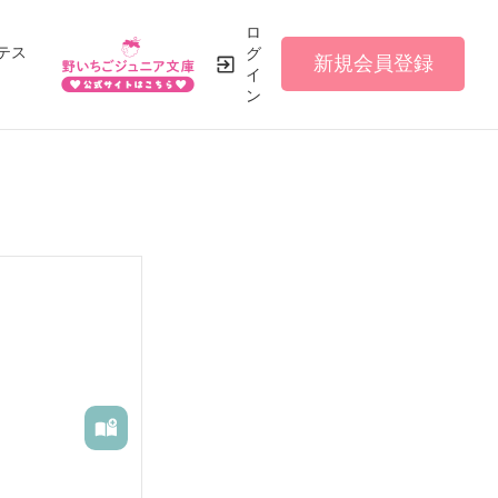
ロ
テス
グ
新規会員登録
イ
ン