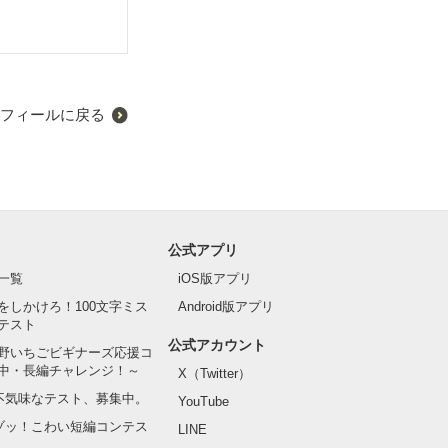
フィールに戻る
公式アプリ
一覧
iOS版アプリ
をしかけろ！100文字ミス
Android版アプリ
テスト
公式アカウント
野いちごビギナーズ応援コ
中・長編チャレンジ！～
X（Twitter）
の不気味なテスト、募集中。
YouTube
でゾッ！こわい短編コンテス
LINE