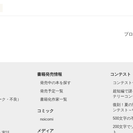
じみ。

とがきっかけで同居する事に！

プロ
のぉ？？
作品を読む
書籍発売情報
コンテスト
発売中の本を探す
コンテスト
発売予定一覧
超短編で謎
テリーコン
ーク・不良）
書籍化作家一覧
復刻！夏の
ンテスト～
コミック
500文字
noicomi
200文字
メディア
ト
・実話