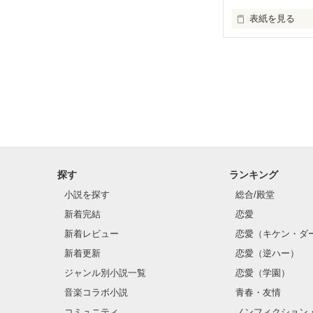
表紙を見る
せりと廉は幼な
だけど、あるこ
どうなっちゃう
探す
ランキング
小説を探す
総合/殿堂
新着完結
恋愛
新着レビュー
恋愛（キケン・ダ
新着更新
恋愛（逆ハー）
ジャンル別小説一覧
恋愛（学園）
音楽コラボ小説
青春・友情
コミュニティ
ノンフィクション