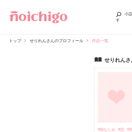
小
す
トップ
せりれんさんのプロフィール
作品一覧
せりれんさ
#幼なじみ
#恋
#