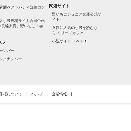
関連サイト
最強‼ベストバディ短編コン
野いちごジュニア文庫公式サ
イト
版小説投稿サイト合同企画
の長編大賞」野いちご！会
女性に人気の小説を読むな
ら ベリーズカフェ
小説サイト ノベマ！
スメ
ナンバー
ックナンバー
作権について
ヘルプ
企業情報