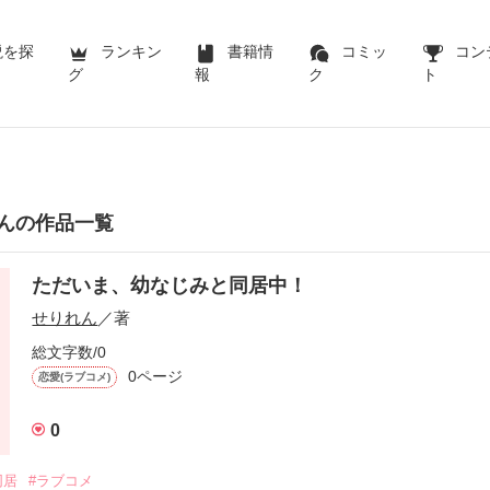
説を探
ランキン
書籍情
コミッ
コン
グ
報
ク
ト
んの作品一覧
ただいま、幼なじみと同居中！
せりれん
／著
総文字数/0
0ページ
恋愛(ラブコメ)
0
同居
#ラブコメ