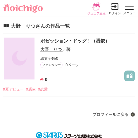
ログイン
メニュー
ジュニア文庫
大野 りつさんの作品一覧
ポゼッション・ドッグ！（憑依）
大野 りつ
／著
総文字数/0
0ページ
ファンタジー
0
#夏デビュー
#憑依
#恋愛
プロフィールに戻る