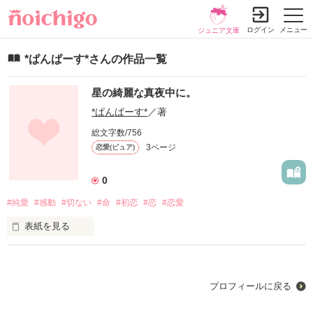
ログイン
メニュー
ジュニア文庫
*ぱんぱーす*さんの作品一覧
星の綺麗な真夜中に。
*ぱんぱーす*
／著
総文字数/756
3ページ
恋愛(ピュア)
0
#純愛
#感動
#切ない
#命
#初恋
#恋
#恋愛
表紙を見る
深夜１時、

プロフィールに戻る
いつもの時間にあなたはやってくる。
