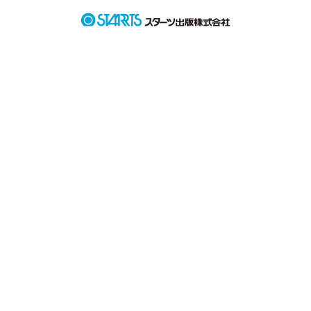
月に照らされて輝く綺麗な髪の毛

「おかえり」

まっすぐなあなたの瞳に

私は恋をしました。
作品を読む