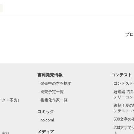
。

人公 鈴咲 朔(ｽｽﾞｻｷ ｻｸ)とヒロイン 鍵倉 美月(ｶｷﾞｸﾗ ﾐﾂﾞｷ) のそ
います。

プロ
かりませんが、楽しんでいただけますと幸いです。
作品を読む
書籍発売情報
コンテスト
発売中の本を探す
コンテスト
発売予定一覧
超短編で謎
テリーコン
ーク・不良）
書籍化作家一覧
復刻！夏の
ンテスト～
コミック
500文字
noicomi
200文字
メディア
ト
・実話