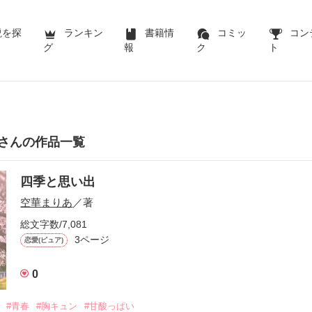
説を探
ランキン
書籍情
コミッ
コン
グ
報
ク
ト
さんの作品一覧
四季と思い出
空華まりあ
／著
総文字数/7,081
3ページ
恋愛(ピュア)
0
#青春
#胸キュン
#甘酸っぱい