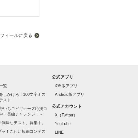
れぞれの視点で書か
フィールに戻る
公式アプリ
一覧
iOS版アプリ
をしかけろ！100文字ミス
Android版アプリ
テスト
公式アカウント
野いちごビギナーズ応援コ
中・長編チャレンジ！～
X（Twitter）
の不気味なテスト、募集中。
YouTube
でゾッ！こわい短編コンテス
LINE