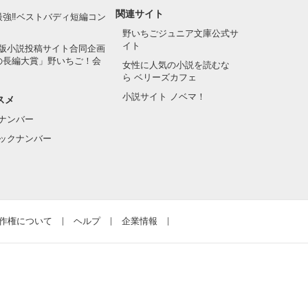
関連サイト
最強‼ベストバディ短編コン
野いちごジュニア文庫公式サ
イト
版小説投稿サイト合同企画
の長編大賞」野いちご！会
女性に人気の小説を読むな
ら ベリーズカフェ
小説サイト ノベマ！
スメ
ナンバー
ックナンバー
作権について
ヘルプ
企業情報