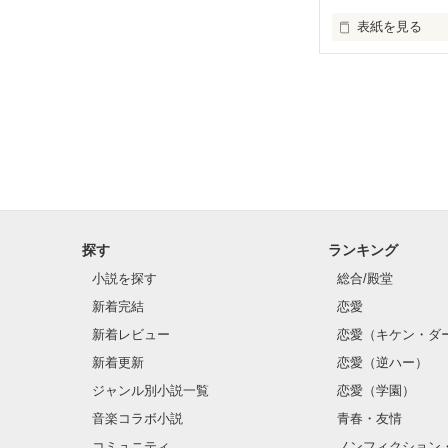
表紙を見る
空華 まりあです
この作品は四季と主
せていただいて
完成するかは分
探す
ランキング
小説を探す
総合/殿堂
新着完結
恋愛
新着レビュー
恋愛（キケン・ダ
新着更新
恋愛（逆ハー）
ジャンル別小説一覧
恋愛（学園）
音楽コラボ小説
青春・友情
コミュニティ
ノンフィクション