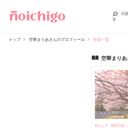
小
す
トップ
空華まりあさんのプロフィール
作品一覧
空華まりあ
#ピュア
#両片思い