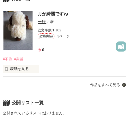
月が綺麗ですね
一行
／著
総文字数/1,182
3ページ
恋愛(実話)
0
#不倫
#実話
表紙を見る
私は今47歳。3人の子供達が成人しての母親。

作品をすべて見る
彼は37歳。独身　

私の不倫です。

でも本当の話しです。

2年間色々な思い出話しあります。

公開リスト一覧
あなたたち
公開されているリストはありません。
作品を読む