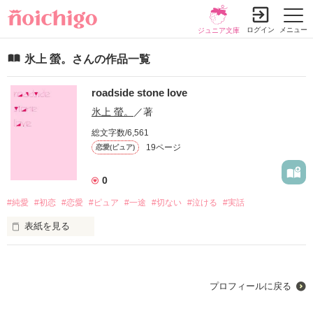
ログイン
メニュー
ジュニア文庫
氷上 螢。さんの作品一覧
roadside stone love
氷上 螢。
／著
総文字数/6,561
19ページ
恋愛(ピュア)
0
#純愛
#初恋
#恋愛
#ピュア
#一途
#切ない
#泣ける
#実話
表紙を見る
どこにでもあるような、在り来りな、初恋。

それでも、ひとつの物語だということに変わりはない。

プロフィールに戻る
これはとある少女の、そんな物語。
