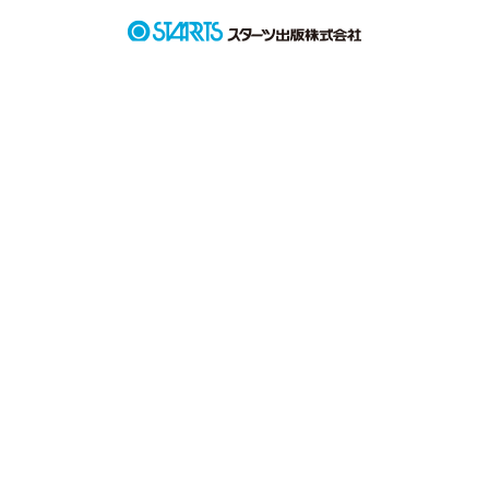
ﾟ｡☆｡ﾟ☆ﾟ｡☆｡ﾟ☆ﾟ｡☆｡ﾟ☆ﾟ｡☆｡ﾟ☆ﾟ｡☆｡ﾟ

気が強い・男勝り・ドライタイプのクール系女子

飯岡 碧   /   いいおか あお

可愛い・毒舌・腹の中真っ黒のワンコ系男子

吉川 麗   /   よしがわ れい

天然・優しい・人一倍乙女なサバサバ系女子

斎賀 束   /   さいが たばね

正義感が強い・非協力的・ムードメーカー的存在のお調子者系
男子

沢城 廻   /   さわしろ めぐる
