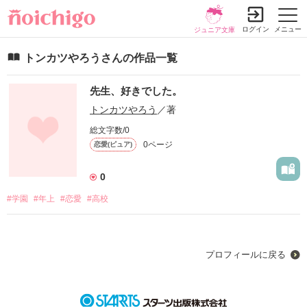
ログイン
メニュー
ジュニア文庫
トンカツやろうさんの作品一覧
先生、好きでした。
トンカツやろう
／著
総文字数/0
0ページ
恋愛(ピュア)
0
#学園
#年上
#恋愛
#高校
プロフィールに戻る