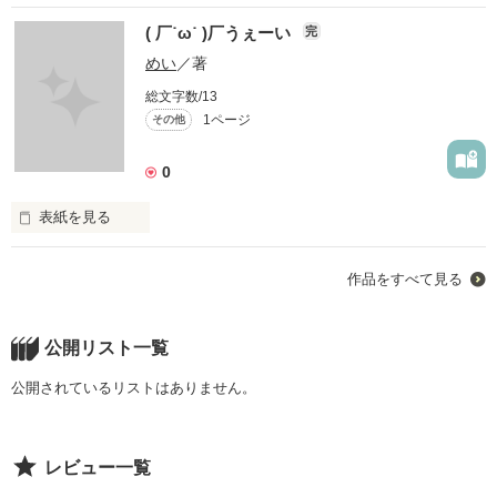
( 厂˙ω˙ )厂うぇーい
完
めい
／著
総文字数/13
1ページ
その他
0
表紙を見る
( 厂˙ω˙ )厂うぇーい？
作品をすべて見る
作品を読む
公開リスト一覧
公開されているリストはありません。
レビュー一覧