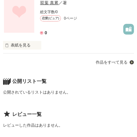
双葉 真累
／著
総文字数/0
0ページ
恋愛(ピュア)
0
表紙を見る
初めまして！

作品をすべて見る
双葉  真累（ふたば  まる）と、申します！

これから、ほのぼのとした恋愛系のものが作っていければなっ
て思っています！

今日は初投稿です！誤字脱字が多いと思いますが

公開リスト一覧
見逃していただけるとありがたいです(、._. )、
公開されているリストはありません。
作品を読む
レビュー一覧
レビューした作品はありません。