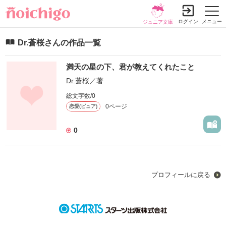
ログイン
メニュー
ジュニア文庫
Dr.蒼桜さんの作品一覧
満天の星の下、君が教えてくれたこと
Dr.蒼桜
／著
総文字数/0
0ページ
恋愛(ピュア)
0
プロフィールに戻る