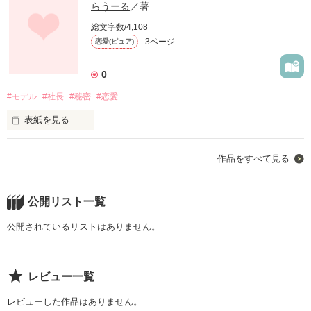
らうーる
／著
総文字数/4,108
3ページ
恋愛(ピュア)
0
#モデル
#社長
#秘密
#恋愛
表紙を見る
私を救ってくれたたった1人の存在。

作品をすべて見る
だから私はこの人の為に生きるって決めたんだ。

公開リスト一覧
でも、私が出来ることなんて限られていて

公開されているリストはありません。
今はただ捨てられないように縋り付くだけ。

結局私は救われてばかり。

レビュー一覧
レビューした作品はありません。