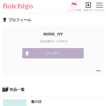
ログイン
メニュー
ジュニア文庫
プロフィール
mimi_rrr
【会員番号】1164910
フォロー
作品一覧
春の日