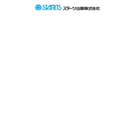
Ainslie）が葉ってまもなく開催される2008年北京第29回オリン
ピックでメダルを獲得第四枚のオリンピック。

本・安斯利（ベンAinslie）の航海経験啓蒙は子供の頃、早くは
ち歳となると、彼は帆船のことを結んで、さらに開いたヨット
レースの生涯。その後もじゅうろく歳で、初めての世界チャン
ピオンの賞杯を獲得した。Corumコルムと本・安斯利（ベン
Ainslie）縁非常に早い、Corumコルムは、ベンはじゅうななじ
ゅうしち歳からプロウインド生涯時第1匹の贈呈を持っての腕
時計、付き添って一緒にさしかかって。

http://www.yamada777.com/goodpros/bigclass_61545p1.html
作品を読む