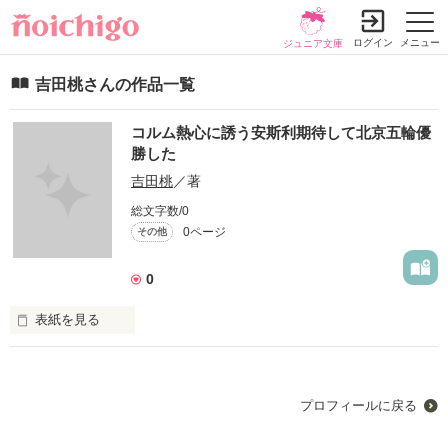
ログイン
メニュー
ジュニア文庫
吉田桃さんの作品一覧
コルム熱心に誘う安斯利期待して北京五輪優
勝した
吉田桃
／著
総文字数/0
0ページ
その他
0
表紙を見る
海軍大将シリーズで有名なスイスコルム、2008年に招き本・安
斯利（ベンAinslie）このわずか31歳を持ちながら三枚オリンピ
ックヨットレースのメダルの若いイギリス帆船やり手で、彼の
プロフィールに戻る
傑出している表現や海洋運動を堅持し、努力し、コルム新しい
イメージ大使を務める。また、本・コルムも期待安斯利（ベン