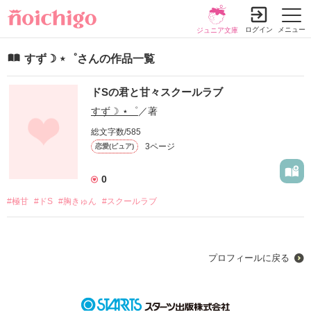
ログイン
メニュー
ジュニア文庫
すず☽ ⋆゜さんの作品一覧
ドSの君と甘々スクールラブ
すず☽ ⋆゜
／著
総文字数/585
3ページ
恋愛(ピュア)
0
#極甘
#ドS
#胸きゅん
#スクールラブ
プロフィールに戻る