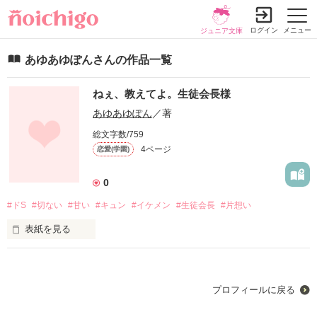
ログイン
メニュー
ジュニア文庫
あゆあゆぽんさんの作品一覧
ねぇ、教えてよ。生徒会長様
あゆあゆぽん
／著
総文字数/759
4ページ
恋愛(学園)
0
#ドS
#切ない
#甘い
#キュン
#イケメン
#生徒会長
#片想い
表紙を見る
席替えで私の隣の席になった生徒会長様

プロフィールに戻る