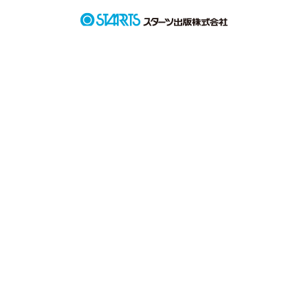
イケメンで勉強もできちゃうパーフェクトヒューマン

でも、実はドS王子だなんて知らなかったんです

貴方は何故、私に本性を見せてくれるの？

何故、私が辛いとき助けてくれるの？
