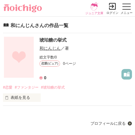
ログイン
メニュー
ジュニア文庫
和にんじんさんの作品一覧
琥珀糖の挙式
和にんじん
／著
総文字数/0
0ページ
恋愛(ピュア)
0
#恋愛
#ファンタジー
#琥珀糖の挙式
表紙を見る
ﾟ+o｡◈偽りも真実の愛になるんだよ+o｡◈｡o

プロフィールに戻る
少女が琥珀糖を集め、
