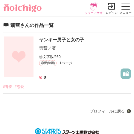
ログイン
メニュー
ジュニア文庫
翡彗さんの作品一覧
ヤンキー男子と女の子
翡彗
／著
総文字数/260
1ページ
恋愛(学園)
0
#青春
#恋愛
プロフィールに戻る