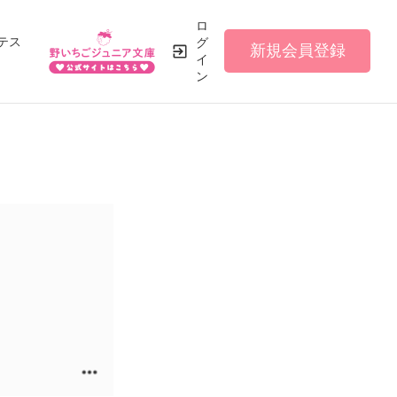
ロ
テス
グ
新規会員登録
イ
ン