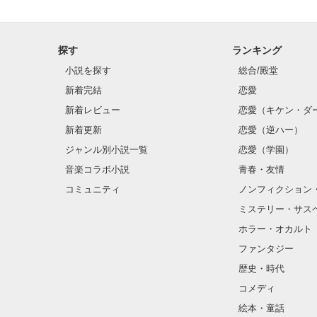
探す
ランキング
小説を探す
総合/殿堂
新着完結
恋愛
新着レビュー
恋愛（キケン・ダ
新着更新
恋愛（逆ハー）
ジャンル別小説一覧
恋愛（学園）
音楽コラボ小説
青春・友情
コミュニティ
ノンフィクション
ミステリー・サス
ホラー・オカルト
ファンタジー
歴史・時代
コメディ
絵本・童話