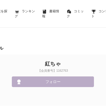
説を探
ランキン
書籍情
コミッ
コン
グ
報
ク
ト
ル
紅ちゃ
【会員番号】1162763
フォロー