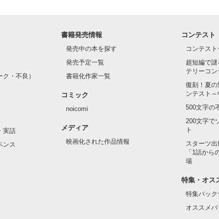
書籍発売情報
コンテスト
発売中の本を探す
コンテスト
発売予定一覧
超短編で謎
テリーコン
ーク・不良）
書籍化作家一覧
復刻！夏の
ンテスト～
コミック
500文字
noicomi
200文字
メディア
ト
・実話
映画化された作品情報
スターツ出
ペンス
「1話から
場
特集・オス
特集バック
オススメバ