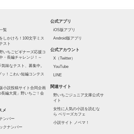
公式アプリ
一覧
iOS版アプリ
をしかけろ！100文字ミス
Android版アプリ
テスト
公式アカウント
野いちごビギナーズ応援コ
中・長編チャレンジ！～
X（Twitter）
の不気味なテスト、募集中。
YouTube
でゾッ！こわい短編コンテス
LINE
関連サイト
版小説投稿サイト合同企画
の長編大賞」野いちご！会
野いちごジュニア文庫公式サ
イト
女性に人気の小説を読むな
スメ
ら ベリーズカフェ
ナンバー
小説サイト ノベマ！
ックナンバー