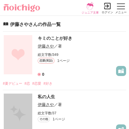
ログイン
メニュー
ジュニア文庫
伊藤さやさんの作品一覧
キミのことが好き
伊藤さや
／著
総文字数/349
1ページ
恋愛(実話)
0
#夏デビュー
#恋
#恋愛
#好き
私の人生
伊藤さや
／著
総文字数/37
1ページ
その他