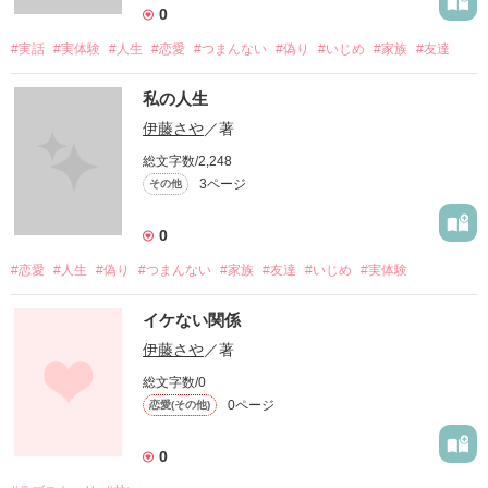
0
#実話
#実体験
#人生
#恋愛
#つまんない
#偽り
#いじめ
#家族
#友達
私の人生
伊藤さや
／著
総文字数/2,248
3ページ
その他
0
#恋愛
#人生
#偽り
#つまんない
#家族
#友達
#いじめ
#実体験
イケない関係
伊藤さや
／著
総文字数/0
0ページ
恋愛(その他)
0