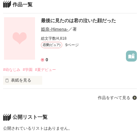
作品一覧
最後に見たのは君の泣いた顔だった
姫奈-Himena-
／著
総文字数/4,818
9ページ
恋愛(ピュア)
0
#幼なじみ
#学園
#夏デビュー
表紙を見る
「うざいんだよ。あなたに私のなにがわかるって言うんだ」

作品をすべて見る
ーちがう、そんな事が言いたいんじゃない

公開リスト一覧
ーーーーーーーーーーーーーー

公開されているリストはありません。
「なんで…なんで…。あんたがそこにいるの?
