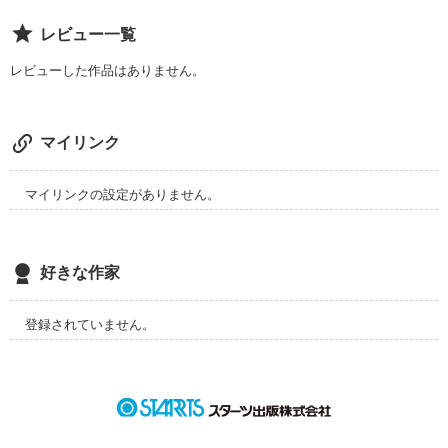
……のは私のはずでしょ」

レビュー一覧
ー私の不注意だった。君が助けてくれなかったら、私がそこに
レビューした作品はありません。
突っ伏してるはずだった…。

ーなんで"ありがとう"って言葉が言えないかな…。私のバカ

マイリンク
ーーーーー

マイリンクの設定がありません。
独りぼっちの少女　幸枝　愛未(ゆきえだ　まなみ)

×

好きな作家
世話役　九重　空来(ここのえ　そら)

登録されていません。
ーーー

「(俺がいつまでも世話役だと思ったら間違いだか)」
