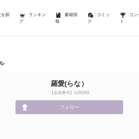
説を探
ランキン
書籍情
コミッ
コン
グ
報
ク
ト
ル
羅愛(らな）
【会員番号】1155269
フォロー