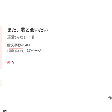
また、君と会いたい
羅愛(らな）
／著
総文字数/3,406
17ページ
恋愛(ピュア)
0
て、良かったです
作
作品を読む