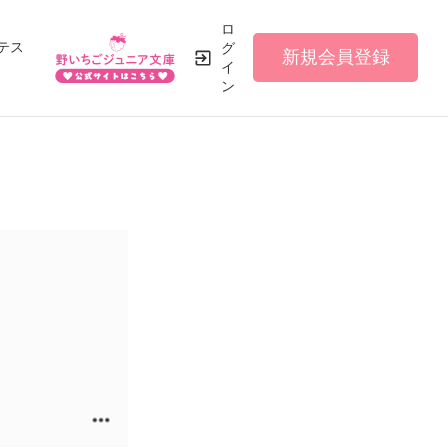
ロ
テス
グ
新規会員登録
イ
ン