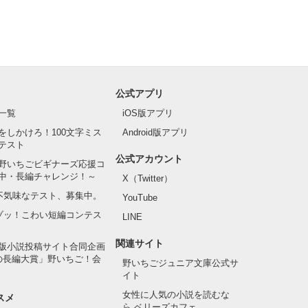
公式アプリ
一覧
iOS版アプリ
をしかけろ！100文字ミス
Android版アプリ
テスト
公式アカウント
野いちごビギナーズ応援コ
中・長編チャレンジ！～
X（Twitter）
の不気味なテスト、募集中。
YouTube
でゾッ！こわい短編コンテス
LINE
関連サイト
版小説投稿サイト合同企画
の長編大賞」野いちご！会
野いちごジュニア文庫公式サ
イト
女性に人気の小説を読むな
スメ
ら ベリーズカフェ