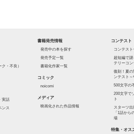
書籍発売情報
コンテスト
発売中の本を探す
コンテスト
発売予定一覧
超短編で謎
テリーコン
ーク・不良）
書籍化作家一覧
復刻！夏の
ンテスト～
コミック
500文字
noicomi
200文字
メディア
ト
・実話
映画化された作品情報
スターツ出
ペンス
「1話から
場
特集・オス