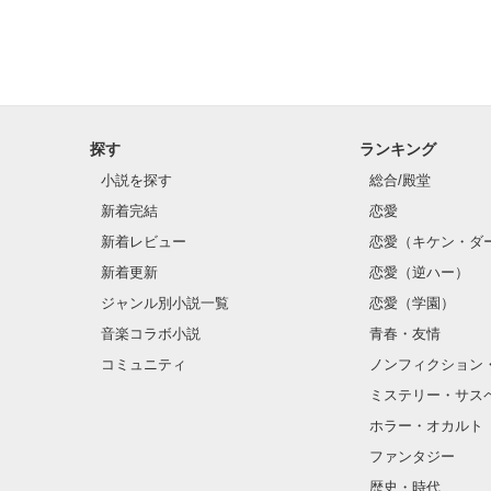
探す
ランキング
小説を探す
総合/殿堂
新着完結
恋愛
新着レビュー
恋愛（キケン・ダ
新着更新
恋愛（逆ハー）
ジャンル別小説一覧
恋愛（学園）
音楽コラボ小説
青春・友情
コミュニティ
ノンフィクション
ミステリー・サス
ホラー・オカルト
ファンタジー
歴史・時代