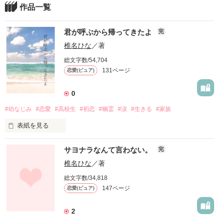
作品一覧
君が呼ぶから帰ってきたよ
完
椎名ひな
／著
総文字数/54,704
131ページ
恋愛(ピュア)
0
#幼なじみ
#恋愛
#高校生
#初恋
#幽霊
#涙
#生きる
#家族
表紙を見る
私はある日旅立った。

サヨナラなんて言わない。
完
椎名ひな
／著
君を残して。

総文字数/34,818
147ページ
恋愛(ピュア)
私は前から心の準備してたから悲しくなかったんだけど、

2