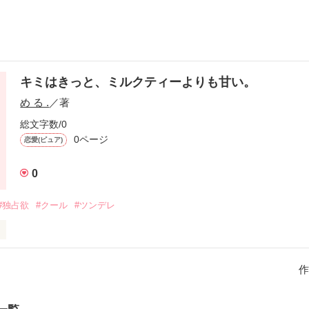
キミはきっと、ミルクティーよりも甘い。
め る .
／著
総文字数/0
0ページ
恋愛(ピュア)
0
#独占欲
#クール
#ツンデレ
作