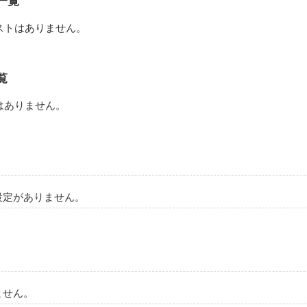
一覧
ストはありません。
とでも付き合うくせに、

覧
はありません。
メ。」

設定がありません。
けはダメなのに、

と好きなの？」

ません。