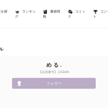
説を探
ランキン
書籍情
コミッ
コン
グ
報
ク
ト
ル
め る .
【会員番号】1154445
フォロー