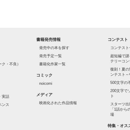
かまだ早い。」

顔するの禁止ね。」

書籍発売情報
コンテスト
愛してくるのは、幼なじみだから、？

発売中の本を探す
コンテスト
発売予定一覧
超短編で謎
テリーコン
ーク・不良）
書籍化作家一覧
復刻！夏の
ンデレガール

ンテスト～
コミック
500文字
noicomi
し ひなの)

200文字
メディア
ト
・実話
映画化された作品情報
スターツ出
ペンス
「1話から
場
特集・オス
ボーイ
