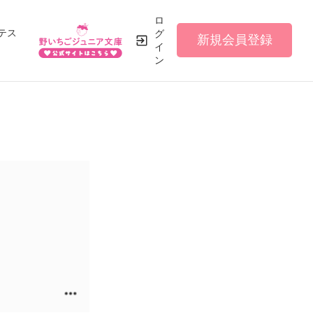
ロ
テス
グ
新規会員登録
イ
ン