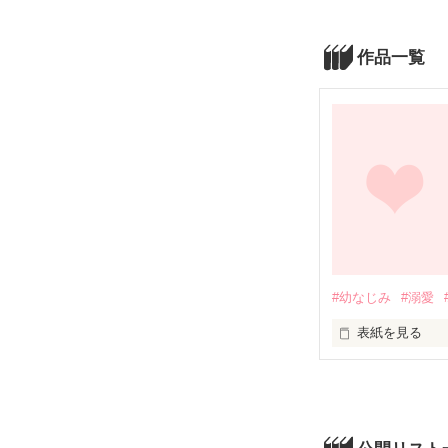
作品一覧
#幼なじみ
#溺愛
表紙を見る