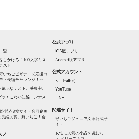
公式アプリ
一覧
iOS版アプリ
をしかけろ！100文字ミス
Android版アプリ
テスト
公式アカウント
野いちごビギナーズ応援コ
中・長編チャレンジ！～
X（Twitter）
の不気味なテスト、募集中。
YouTube
でゾッ！こわい短編コンテス
LINE
関連サイト
版小説投稿サイト合同企画
の長編大賞」野いちご！会
野いちごジュニア文庫公式サ
イト
女性に人気の小説を読むな
スメ
ら ベリーズカフェ