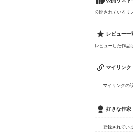
公開リスト
公開されているリ
告白されたら誰
レビュー一
レビューした作品
「ヒナだけはダ
マイリンク
マイリンクの
って、あたしだ
好きな作家
「…アイツのこ
登録されてい