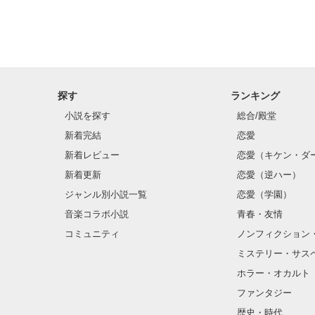
「ヒナに彼氏と
「俺以外にその
探す
ランキング
独占欲全開で溺
小説を探す
総合/殿堂
新着完結
恋愛
新着レビュー
恋愛（キケン・ダ
新着更新
恋愛（逆ハー）
甘えたがりのツ
ジャンル別小説一覧
恋愛（学園）
白石 雛乃(しらい
音楽コラボ小説
青春・友情
コミュニティ
ノンフィクション
ミステリー・サス
×

ホラー・オカルト
ファンタジー
学校一のプレイ
歴史・時代