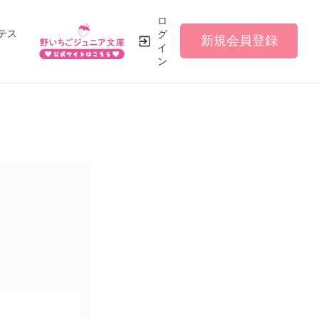
ロ
テス
グ
新規会員登録
イ
ン