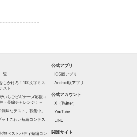
公式アプリ
一覧
iOS版アプリ
をしかけろ！100文字ミス
Android版アプリ
テスト
公式アカウント
野いちごビギナーズ応援コ
中・長編チャレンジ！～
X（Twitter）
の不気味なテスト、募集中。
YouTube
でゾッ！こわい短編コンテス
LINE
関連サイト
最強‼ベストバディ短編コン