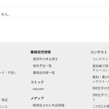
ません。
書籍発売情報
コンテスト
発売中の本を探す
コンテスト
発売予定一覧
超短編で謎
テリーコン
ーク・不良）
書籍化作家一覧
復刻！夏の
ンテスト～
コミック
500文字
noicomi
200文字
メディア
ト
・実話
映画化された作品情報
この2人が
ペンス