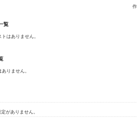
気にかけないで平気なこと。

作
一覧
ストはありません。
ごく普通のニートです。

小学生の頃の黒歴史ノート以来初めてなのですが、今回も黒歴史になら
覧
はありません。
て全国民共通ですよね？みなさん通る道ですよね？

やってけない…

をしても仕方ないのでさっそく本編へ参りましょ！！
設定がありません。
作品を読む