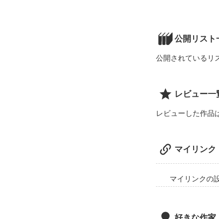
【無頓着】全く
．

公開リスト
公開されているリ
初めまして。

どこにでも居る
小説を書くのは
レビュー一
けます…

レビューした作品
黒歴史ノートっ
そう信じないと
マイリンク
と、ここで長話
マイリンクの
好きな作家